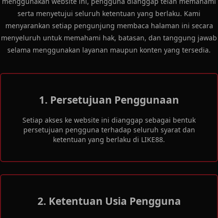
menggunakan website ini, pengguna dianggap telah memahami
serta menyetujui seluruh ketentuan yang berlaku. Kami
menyarankan setiap pengunjung membaca halaman ini secara
menyeluruh untuk memahami hak, batasan, dan tanggung jawab
selama menggunakan layanan maupun konten yang tersedia.
1. Persetujuan Penggunaan
Setiap akses ke website ini dianggap sebagai bentuk
persetujuan pengguna terhadap seluruh syarat dan
ketentuan yang berlaku di LIKE88.
2. Ketentuan Usia Pengguna