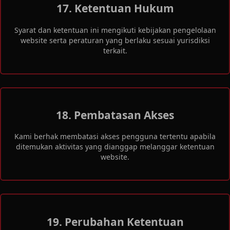
17. Ketentuan Hukum
Syarat dan ketentuan ini mengikuti kebijakan pengelolaan
website serta peraturan yang berlaku sesuai yurisdiksi
terkait.
18. Pembatasan Akses
Kami berhak membatasi akses pengguna tertentu apabila
ditemukan aktivitas yang dianggap melanggar ketentuan
website.
19. Perubahan Ketentuan