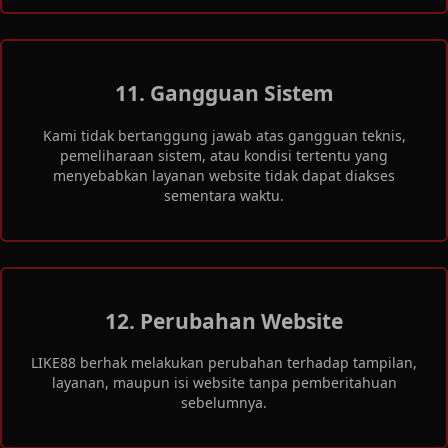
11. Gangguan Sistem
Kami tidak bertanggung jawab atas gangguan teknis,
pemeliharaan sistem, atau kondisi tertentu yang
menyebabkan layanan website tidak dapat diakses
sementara waktu.
12. Perubahan Website
LIKE88 berhak melakukan perubahan terhadap tampilan,
layanan, maupun isi website tanpa pemberitahuan
sebelumnya.