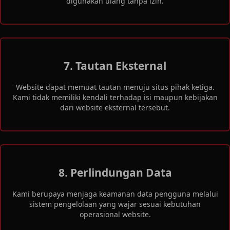
digunakan ulang tanpa izin.
7. Tautan Eksternal
Website dapat memuat tautan menuju situs pihak ketiga.
Kami tidak memiliki kendali terhadap isi maupun kebijakan
dari website eksternal tersebut.
8. Perlindungan Data
Kami berupaya menjaga keamanan data pengguna melalui
sistem pengelolaan yang wajar sesuai kebutuhan
operasional website.