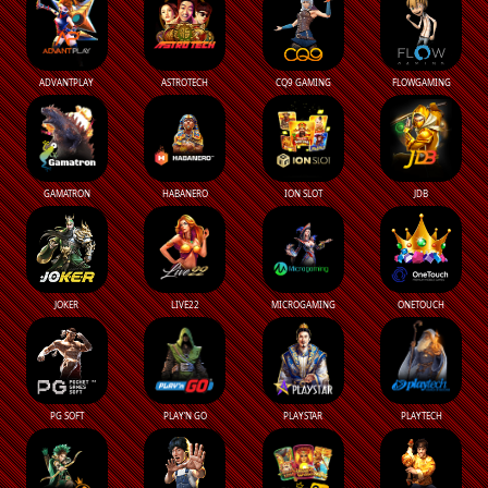
ADVANTPLAY
ASTROTECH
CQ9 GAMING
FLOWGAMING
GAMATRON
HABANERO
ION SLOT
JDB
JOKER
LIVE22
MICROGAMING
ONETOUCH
PG SOFT
PLAY’N GO
PLAYSTAR
PLAYTECH