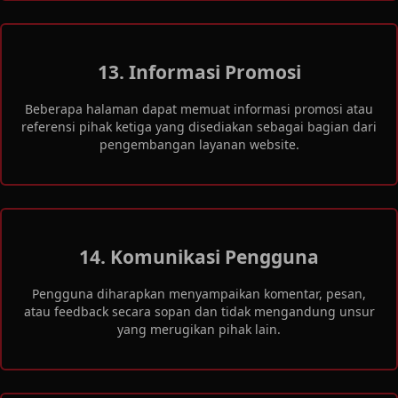
13. Informasi Promosi
Beberapa halaman dapat memuat informasi promosi atau
referensi pihak ketiga yang disediakan sebagai bagian dari
pengembangan layanan website.
14. Komunikasi Pengguna
Pengguna diharapkan menyampaikan komentar, pesan,
atau feedback secara sopan dan tidak mengandung unsur
yang merugikan pihak lain.