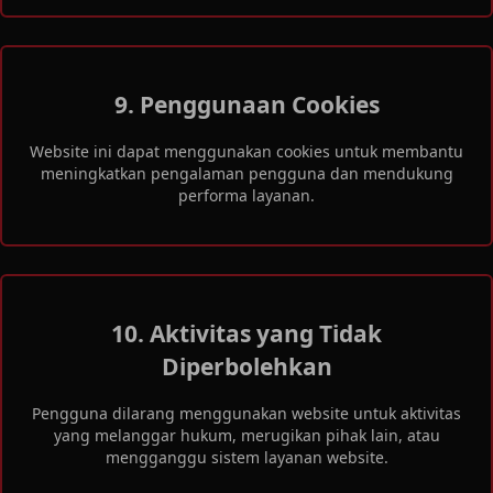
9. Penggunaan Cookies
Website ini dapat menggunakan cookies untuk membantu
meningkatkan pengalaman pengguna dan mendukung
performa layanan.
10. Aktivitas yang Tidak
Diperbolehkan
Pengguna dilarang menggunakan website untuk aktivitas
yang melanggar hukum, merugikan pihak lain, atau
mengganggu sistem layanan website.