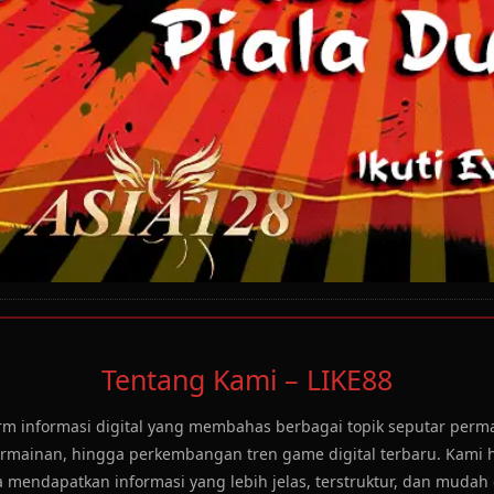
Tentang Kami – LIKE88
m informasi digital yang membahas berbagai topik seputar permai
permainan, hingga perkembangan tren game digital terbaru. Kami
mendapatkan informasi yang lebih jelas, terstruktur, dan mudah