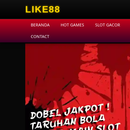
LIKE88
BERANDA
HOT GAMES
SLOT GACOR
CONTACT