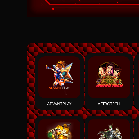
ADVANTPLAY
ASTROTECH