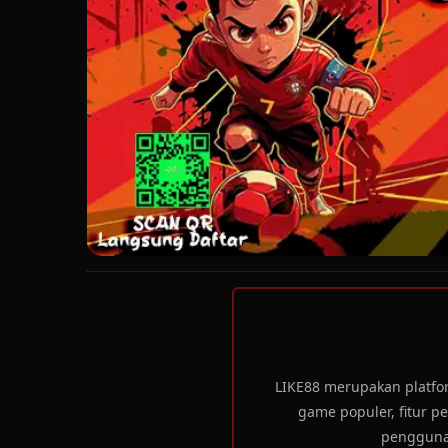
LIKE88 merupakan platfor
game populer, fitur 
pengguna 