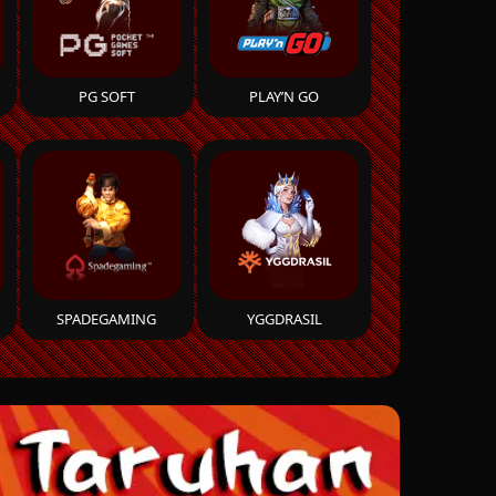
PG SOFT
PLAY’N GO
SPADEGAMING
YGGDRASIL