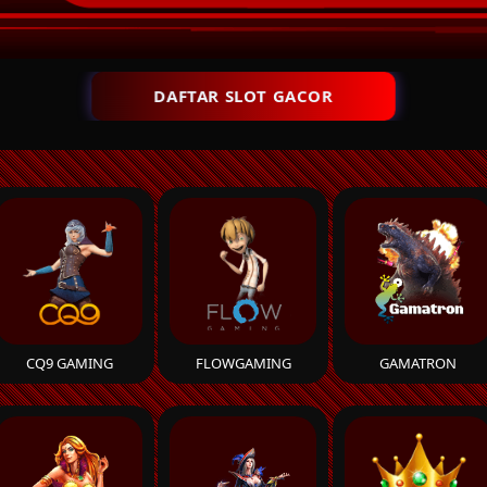
DAFTAR SLOT GACOR
CQ9 GAMING
FLOWGAMING
GAMATRON