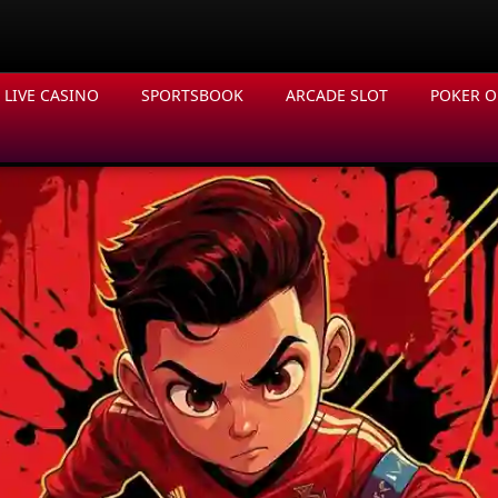
LIVE CASINO
SPORTSBOOK
ARCADE SLOT
POKER O