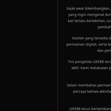
Sejak awal dikembangkan,
yang ingin mengenal duni
kali terlalu berlebihan, 
pembaha
Konten yang tersedia 
permainan digital, serta
dan per
Tim pengelola LIKE88 ter
aktif. Kami melakukan 
Selain membahas permaina
percaya bahwa aktivit
LIKE88 terus berkemban